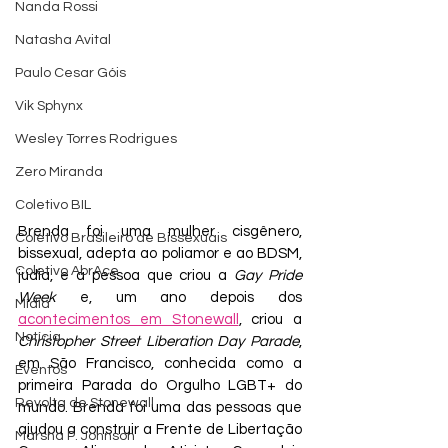
Nanda Rossi
Natasha Avital
Paulo Cesar Góis
Vik Sphynx
Wesley Torres Rodrigues
Zero Miranda
Coletivo BIL
Brenda foi uma mulher cisgênero, 
Coletivo Brasileiro de Bissexuais
bissexual, adepta ao poliamor e ao BDSM, 
Coletivo AbrAce
judia, e a pessoa que criou a 
Gay Pride 
Week
 e, um ano depois dos 
Mídia
acontecimentos em Stonewall
, criou a 
Notícia
Christopher Street Liberation Day Parade
, 
em São Francisco, conhecida como a 
Eventos
primeira Parada do Orgulho LGBT+ do 
Revolta de Stonewall
mundo. Brenda foi uma das pessoas que 
ajudou a construir a Frente de Libertação 
Marsha P. Johnson