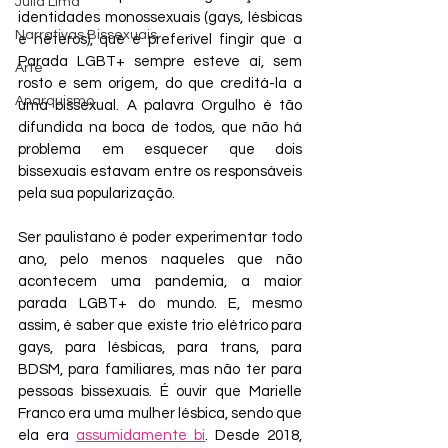
Júlia Lima
identidades monossexuais (gays, lésbicas 
Narrativas Bissexuais
e héteros), que é preferível fingir que a 
Parada LGBT+ sempre esteve aí, sem 
Arte
rosto e sem origem, do que creditá-la a 
Anarquismo
uma bissexual. A palavra Orgulho é tão 
difundida na boca de todos, que não há 
problema em esquecer que dois 
bissexuais estavam entre os responsáveis 
pela sua popularização.
Ser paulistano é poder experimentar todo 
ano, pelo menos naqueles que não 
acontecem uma pandemia, a maior 
parada LGBT+ do mundo. E, mesmo 
assim, é saber que existe trio elétrico para 
gays, para lésbicas, para trans, para 
BDSM, para familiares, mas não ter para 
pessoas bissexuais. É ouvir que Marielle 
Franco era uma mulher lésbica, sendo que 
ela era 
assumidamente bi
. Desde 2018, 