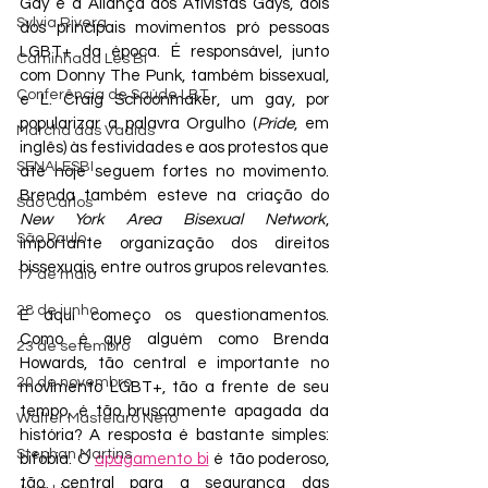
Gay e a Aliança dos Ativistas Gays, dois 
Sylvia Rivera
dos principais movimentos pró pessoas 
LGBT+ da época. É responsável, junto 
Caminhada Les Bi
com Donny The Punk, também bissexual, 
Conferência de Saúde LBT
e L. Craig Schoonmaker, um gay, por 
popularizar a palavra Orgulho (
Pride
, em 
Marcha das Vadias
inglês) às festividades e aos protestos que 
SENALESBI
até hoje seguem fortes no movimento. 
Brenda também esteve na criação do 
São Carlos
New York Area Bisexual Network
, 
São Paulo
importante organização dos direitos 
bissexuais, entre outros grupos relevantes.
17 de maio
28 de junho
E aqui começo os questionamentos. 
Como é que alguém como Brenda 
23 de setembro
Howards, tão central e importante no 
20 de novembro
movimento LGBT+, tão a frente de seu 
tempo, é tão bruscamente apagada da 
Walter Mastelaro Neto
história? A resposta é bastante simples: 
Stephan Martins
bifobia. O 
apagamento bi
 é tão poderoso, 
tão central para a segurança das 