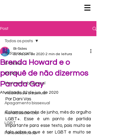
Post
Todos os posts
Bi-Sides
Todos os posts
22 de jun. de 2020
2 min de leitura
Brenda Howard e o
Bi-Sides
porquê de não dizermos
Bifobia
Parada Gay
Movimento bissexual
Atualizado:
22 de jun. de 2020
Visibilidade bissexual
Por Dani Vas
Apagamento bissexual
Estamos no mês de junho, mês do orgulho 
Monodissidência
LGBT+. Esse é um ponto de partida 
LGBT
importante para esse texto, pois muito se 
fala sobre o que é ser LGBT e muito se 
Pansexualidade