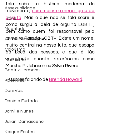
fala sobre a história moderna do 
Assexualidade
movimento, 
com maior ou menor grau de 
disputa
. Mas o que não se fala sobre é 
Trans
como surgiu a ideia de orgulho LGBT+, 
Negritude
bem como quem foi responsável pela 
primeira Parada LGBT+. Existe um nome, 
Consciência Negra
muito central na nossa luta, que escapa 
Colorismo
da boca das pessoas, e que é tão 
importante quanto referências como 
Machismo
Marsha P. Johnson ou Sylvia Rivera.
Beatriz Hermans
Estamos falando de 
Brenda Howard
.
Kael Avila
Dani Vas
Daniela Furtado
Jamille Nunes
Juliani Damasceno
Kaique Fontes