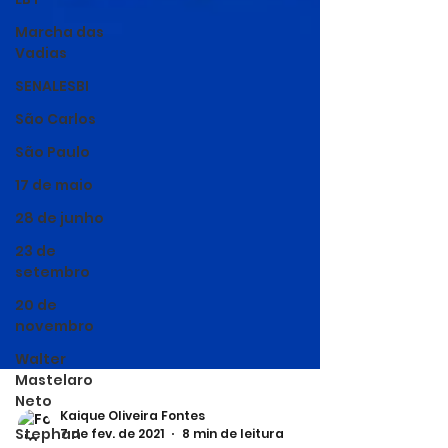
Marcha das
Vadias
SENALESBI
São Carlos
São Paulo
17 de maio
28 de junho
23 de
setembro
20 de
novembro
Walter
Mastelaro
Neto
Stephan