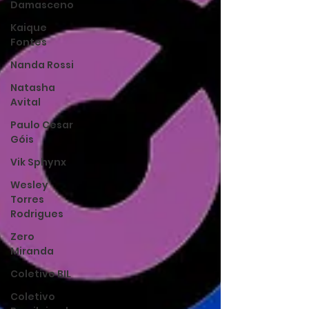
Damasceno
Kaique
Fontes
Nanda Rossi
Natasha
Avital
Paulo Cesar
Góis
Vik Sphynx
Wesley
Torres
Rodrigues
Zero
Miranda
Coletivo BIL
Coletivo