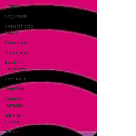
Trans
Negritude
Consciência
Negra
Colorismo
Machismo
Beatriz
Hermans
Kael Avila
Dani Vas
Daniela
Furtado
Jamille
Nunes
Juliani