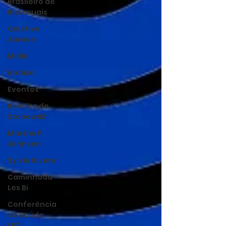
Brasileiro de
Bissexuais
Coletivo
AbrAce
Mídia
Notícia
Eventos
Revolta de
Stonewall
Marsha P.
Johnson
Sylvia Rivera
Caminhada
Les Bi
Conferência
de Saúde
LBT