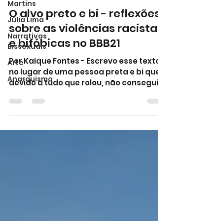
Martins
Kaique Oliveira Fontes
Júlia Lima
7 de fev. de 2021
8 min de leitura
Narrativas
O alvo preto e bi - reflexões
Bissexuais
sobre as violências racistas
Arte
e bifóbicas no BBB21
Anarquismo
Por Kaique Fontes - Escrevo esse texto
no lugar de uma pessoa preta e bi que,
devido a tudo que rolou, não conseguiu
nem dormir direito.