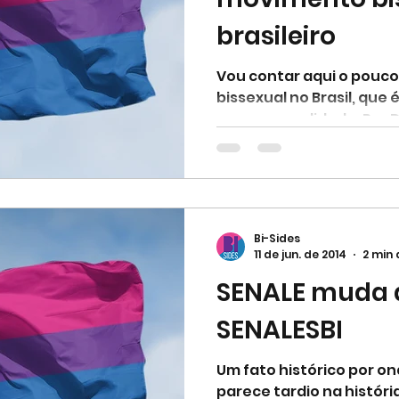
brasileiro
Vou contar aqui o pouc
bissexual no Brasil, que 
nossa sexualidade. Por 
Bi-Sides
11 de jun. de 2014
2 min 
SENALE muda 
SENALESBI
Um fato histórico por on
parece tardio na históri