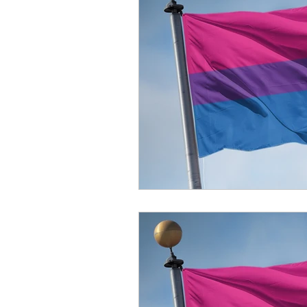
Trans
Negritude
C
Kael Avila
Dani Vas
Kaique Fontes
Nanda 
Wesley Torres Rodrigues
Coletivo AbrAce