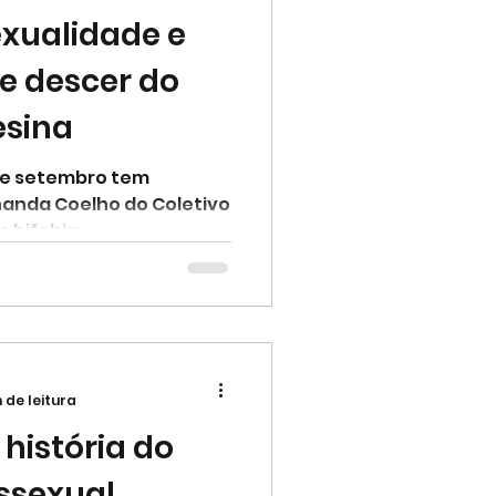
exualidade e
atriz Hermans
de descer do
esina
sceno
 de setembro tem
rnanda Coelho do Coletivo
k Sphynx
e bifobia.
ro de Bissexuais
 de leitura
história do
ssexual