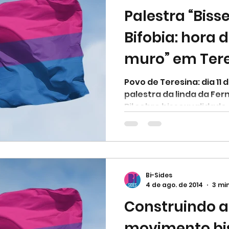
Palestra “Biss
onsciência Negra
Colorismo
Machismo
Be
Bifobia: hora 
muro” em Ter
Daniela Furtado
Jamille Nunes
Juliani Dama
Povo de Teresina: dia 11
palestra da linda da Fe
Rossi
Natasha Avital
Paulo Cesar Góis
Vi
Bil sobre bissexualidade 
Zero Miranda
Coletivo BIL
Coletivo Brasilei
Bi-Sides
4 de ago. de 2014
3 min
Construindo a 
movimento bi