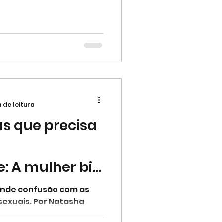
n de leitura
s que precisa
: A mulher bi
o que quer.
nde confusão com as
sexuais. Por Natasha