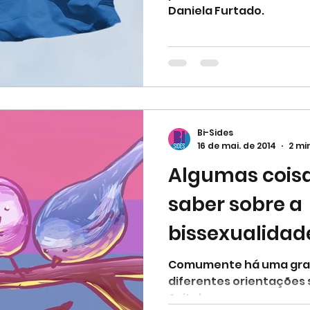
Daniela Furtado.
Bi-Sides
16 de mai. de 2014
2 mi
Algumas coisa
saber sobre a
bissexualidade
existe, e sabe 
Comumente há uma gra
diferentes orientações 
Avital