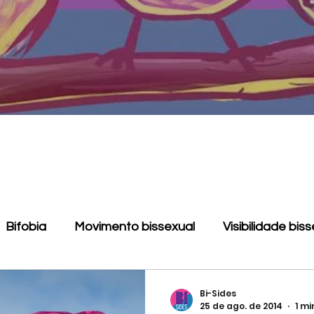
Bifobia
Movimento bissexual
Visibilidade bis
Monodissidência
LGBT
Pansexualidade
Bi-Sides
25 de ago. de 2014
1 mi