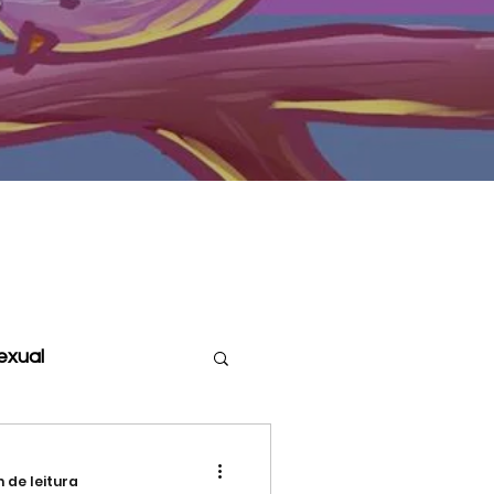
sexual
Assexualidade
n de leitura