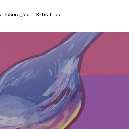
 colaborações
Bi-blioteca
s