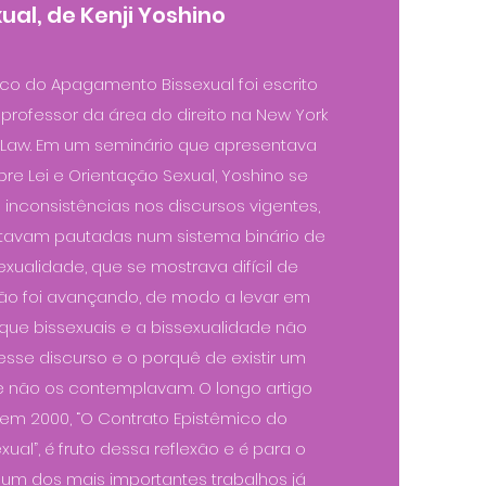
ual, de Kenji Yoshino
co do Apagamento Bissexual foi escrito
 professor da área do direito na New York
f Law. Em um seminário que apresentava
e Lei e Orientação Sexual, Yoshino se
inconsistências nos discursos vigentes,
tavam pautadas num sistema binário de
ualidade, que se mostrava difícil de
exão foi avançando, de modo a levar em
ue bissexuais e a bissexualidade não
sse discurso e o porquê de existir um
ue não os contemplavam. O longo artigo
 em 2000, “O Contrato Epistêmico do
al”, é fruto dessa reflexão e é para o
 um dos mais importantes trabalhos já