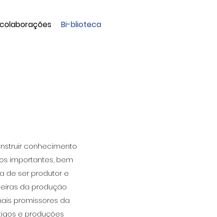
 colaborações
Bi-blioteca
onstruir conhecimento
cos importantes, bem
a de ser produtor e
teiras da produção
mais promissores da
tigos e produções