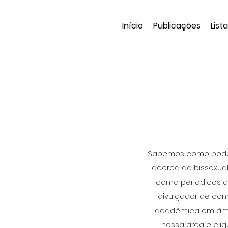
Início
Publicações
List
Sabemos como pode se
acerca da bissexual
como períodicos qu
divulgador de con
acadêmica em âmbit
nossa área e cli