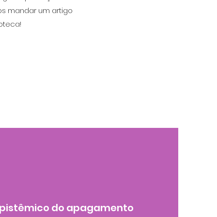
nos mandar um artigo
oteca!
epistêmico do apagamento