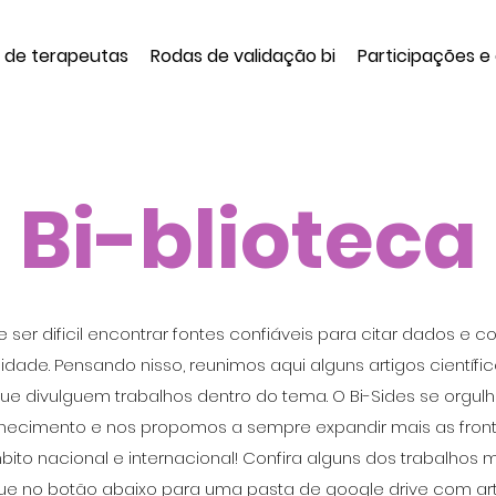
a de terapeutas
Rodas de validação bi
Participações e
Bi-blioteca
r dificil encontrar fontes confiáveis para citar dados e c
idade. Pensando nisso, reunimos aqui alguns artigos científi
e divulguem trabalhos dentro do tema. O Bi-Sides se orgulh
hecimento e nos propomos a sempre expandir mais as fron
o nacional e internacional! Confira alguns dos trabalhos 
que no botão abaixo para uma pasta de google drive com ar