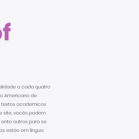
f
ualidade a cada quatro
uto Americano de
de textos academicos
te site, vocês podem
, ente outros para se
tos estão em língua