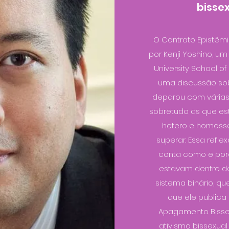
bissex
O Contrato Epistêmi
por Kenji Yoshino, um
University School o
uma discussão sobr
deparou com várias 
sobretudo as que es
hetero e homossex
superar. Essa refl
conta como e porq
estavam dentro de
sistema binário, q
que ele publica
Apagamento Bissexu
ativismo bissexual