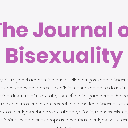
The Journal o
Bisexuality
lity" é um jornal acadêmico que publica artigos sobre bissex
es revisados por pares. Eles oficialmente são parte do Insit
rican institute of Bisexuality - AmBi) e divulgam para além 
 filmes e outros que dizem respeito à temática bissexual. Nes
extos e artigos sobre bissexualidade, bifobia, monossexismo
referências para suas próprias pesquisas e artigos. Seus tex
inglesa.