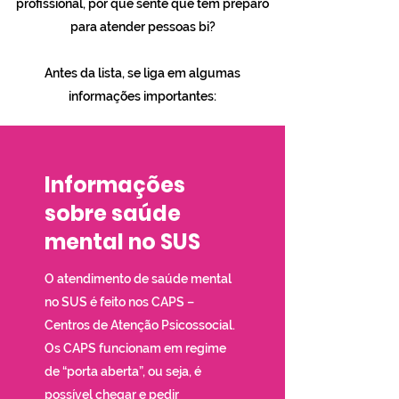
profissional, por que sente que tem preparo
para atender pessoas bi?
Antes da lista, se liga em algumas
informações importantes:
Informações
sobre saúde
mental no SUS
O atendimento de saúde mental
no SUS é feito nos CAPS –
Centros de Atenção Psicossocial.
Os CAPS funcionam em regime
de “porta aberta”, ou seja, é
possível chegar e pedir