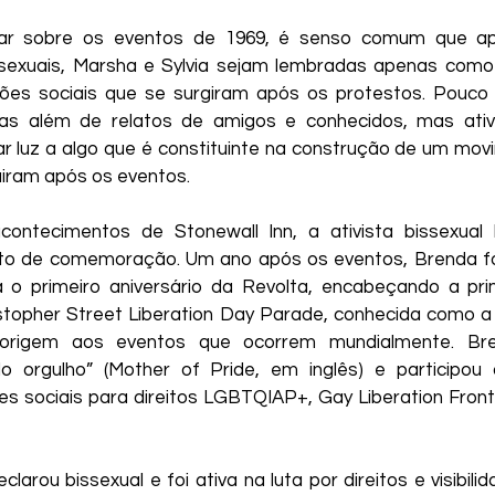
ar sobre os eventos de 1969, é senso comum que ap
ssexuais, Marsha e Sylvia sejam lembradas apenas como 
ões sociais que se surgiram após os protestos. Pouco s
s além de relatos de amigos e conhecidos, mas ativis
 luz a algo que é constituinte na construção de um movi
iram após os eventos.
ntecimentos de Stonewall Inn, a ativista bissexual
to de comemoração. Um ano após os eventos, Brenda f
 o primeiro aniversário da Revolta, encabeçando a prim
topher Street Liberation Day Parade, conhecida como a 
 origem aos eventos que ocorrem mundialmente. Br
 orgulho” (Mother of Pride, em inglês) e participou 
s sociais para direitos LGBTQIAP+, Gay Liberation Front 
arou bissexual e foi ativa na luta por direitos e visibili