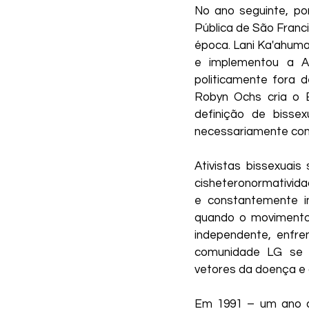
No ano seguinte, po
Pública de São Franci
época. Lani Ka'ahuma
e implementou a Aç
politicamente fora d
Robyn Ochs cria o B
definição de bisse
necessariamente com
Ativistas bissexuai
cisheteronormativida
e constantemente i
quando o movimento 
independente, enfre
comunidade LG se r
vetores da doença e 
Em 1991 – um ano ap