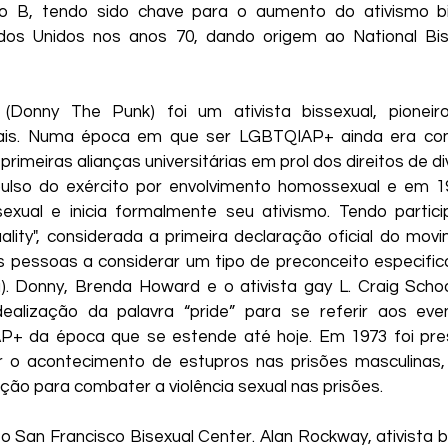
 o B, tendo sido chave para o aumento do ativismo bi
dos Unidos nos anos 70, dando origem ao National Bisex
Donny The Punk) foi um ativista bissexual, pioneiro
ais. Numa época em que ser LGBTQIAP+ ainda era cons
primeiras alianças universitárias em prol dos direitos de di
pulso do exército por envolvimento homossexual e em 19
sexual e inicia formalmente seu ativismo. Tendo partici
lity", considerada a primeira declaração oficial do movim
s pessoas a considerar um tipo de preconceito especifico
ia). Donny, Brenda Howard e o ativista gay L. Craig Sch
dealização da palavra “pride” para se referir aos even
 da época que se estende até hoje. Em 1973 foi pres
ar o acontecimento de estupros nas prisões masculinas,
ção para combater a violência sexual nas prisões.
 San Francisco Bisexual Center. Alan Rockway, ativista bi