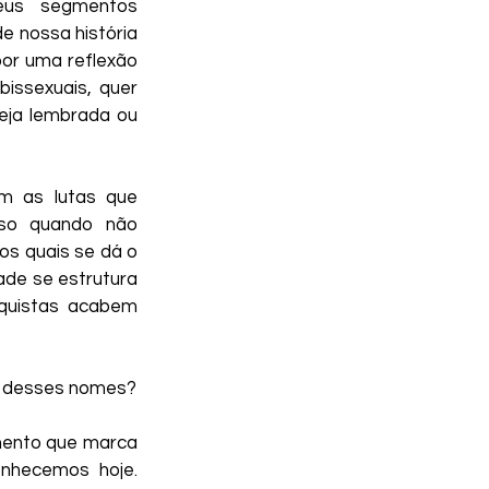
us segmentos 
k Sphynx
e nossa história 
or uma reflexão 
ssexuais, quer 
ro de Bissexuais
eja lembrada ou 
 as lutas que 
sso quando não 
 quais se dá o 
de se estrutura 
quistas acabem 
ar desses nomes?
ento que marca 
nhecemos hoje. 