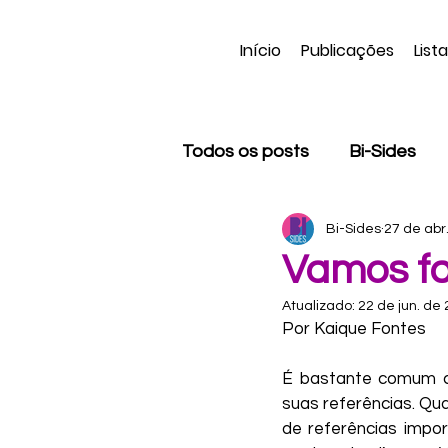
Início
Publicações
List
Todos os posts
Bi-Sides
Bi-Sides
27 de abr
Apagamento bissexual
Vamos fa
Atualizado:
22 de jun. de
Trans
Negritude
C
Por Kaique Fontes
É bastante comum con
Kael Avila
Dani Vas
suas referências. Qu
de referências impo