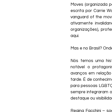
Moves (organizada po
escrita por Carrie Wo
vanguard of the move
ativamente invalida
organizações), profe
aqui.​
Mas e no Brasil? Ond
Nós temos uma histó
notável o protagon
avanços em relação 
tarde. É de conhecime
para pessoas LGBTQIA
sempre integraram o
destaque ou visibilida
Regina Facchini – so