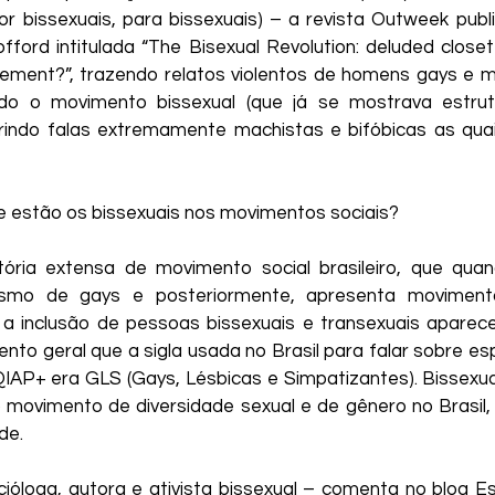
r bissexuais, para bissexuais) – a revista Outweek publ
fford intitulada “The Bisexual Revolution: deluded close
ment?”, trazendo relatos violentos de homens gays e mu
ndo o movimento bissexual (que já se mostrava estru
rindo falas extremamente machistas e bifóbicas as quais
e estão os bissexuais nos movimentos sociais?
ria extensa de movimento social brasileiro, que quando
ismo de gays e posteriormente, apresenta movimento
a inclusão de pessoas bissexuais e transexuais aparec
nto geral que a sigla usada no Brasil para falar sobre es
P+ era GLS (Gays, Lésbicas e Simpatizantes). Bissexuai
 movimento de diversidade sexual e de gênero no Brasil
de.
cióloga, autora e ativista bissexual – comenta no blog E