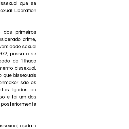
ssexual que se 
ual Liberation 
 dos primeiros 
iderado crime, 
versidade sexual 
72, passa a se 
pado da "Ithaca 
ento bissexual, 
 que bissexuais 
oonmaker são os 
tos ligados ao 
o e foi um dos 
 posteriormente 
ssexual, ajuda a 