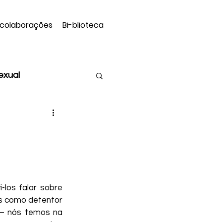
 colaborações
Bi-blioteca
sexual
Assexualidade
atriz Hermans
los falar sobre 
sceno
s como detentor 
 – nós temos na 