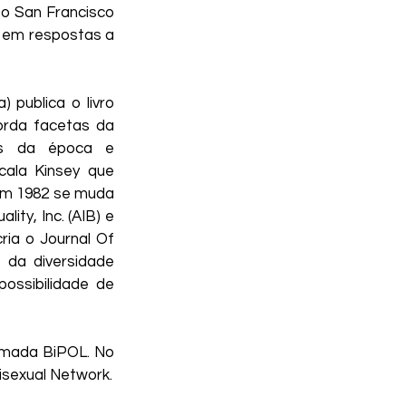
o San Francisco 
s em respostas a 
 publica o livro 
rda facetas da 
is da época e 
ala Kinsey que 
Em 1982 se muda 
ty, Inc. (AIB) e 
ia o Journal Of 
da diversidade 
ssibilidade de 
amada BiPOL. No 
isexual Network.