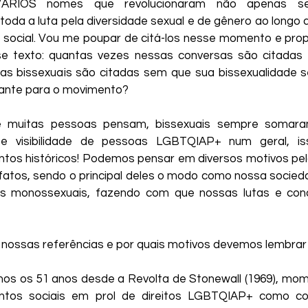
VÁRIOS nomes que revolucionaram não apenas se
Rossi
Natasha Avital
Paulo Cesar Góis
Vi
toda a luta pela diversidade sexual e de gênero ao longo d
social. Vou me poupar de citá-los nesse momento e prop
 texto: quantas vezes nessas conversas são citadas bi
Zero Miranda
Coletivo BIL
Coletivo Brasilei
as bissexuais são citadas sem que sua bissexualidade s
ante para o movimento?
e muitas pessoas pensam, bissexuais sempre somaram
s e visibilidade de pessoas LGBTQIAP+ num geral, i
s históricos! Podemos pensar em diversos motivos pelos
atos, sendo o principal deles o modo como nossa socieda
es monossexuais, fazendo com que nossas lutas e con
o nossas referências e por quais motivos devemos lembr
 os 51 anos desde a Revolta de Stonewall (1969), mom
entos sociais em prol de direitos LGBTQIAP+ como co