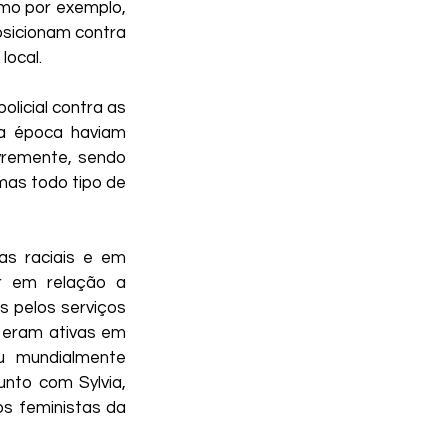
mo por exemplo, 
sicionam contra 
local.
licial contra as 
a época haviam 
remente, sendo 
as todo tipo de 
s raciais e em 
r em relação a 
 pelos serviços 
eram ativas em 
u mundialmente 
to com Sylvia, 
s feministas da 