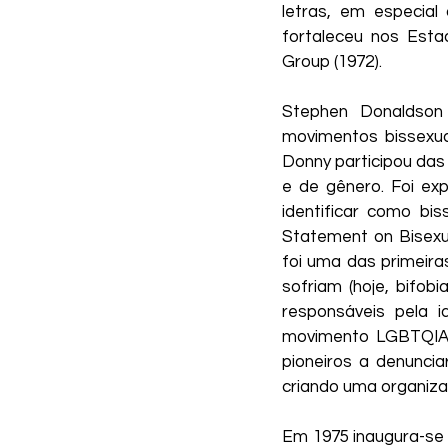
letras, em especial
fortaleceu nos Esta
Group (1972).
Stephen Donaldson (
movimentos bissexu
Donny participou das 
e de gênero. Foi ex
identificar como bis
Statement on Bisexua
foi uma das primeira
sofriam (hoje, bifob
responsáveis pela i
movimento LGBTQIAP+
pioneiros a denunci
criando uma organiza
Em 1975 inaugura-se o