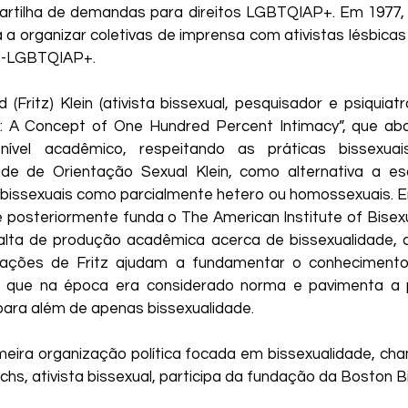
cartilha de demandas para direitos LGBTQIAP+. Em 1977, 
 a organizar coletivas de imprensa com ativistas lésbica
ti-LGBTQIAP+.
(Fritz) Klein (ativista bissexual, pesquisador e psiquiatra)
n: A Concept of One Hundred Percent Intimacy”, que abo
nível acadêmico, respeitando as práticas bissexua
e de Orientação Sexual Klein, como alternativa a esc
 bissexuais como parcialmente hetero ou homossexuais. 
posteriormente funda o The American Institute of Bisexuali
lta de produção acadêmica acerca de bissexualidade, cr
licações de Fritz ajudam a fundamentar o conhecimento 
 que na época era considerado norma e pavimenta a po
para além de apenas bissexualidade.
meira organização política focada em bissexualidade, ch
s, ativista bissexual, participa da fundação da Boston B