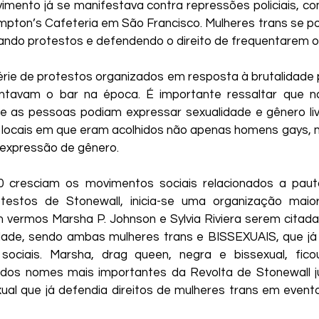
imento já se manifestava contra repressões policiais, co
ton’s Cafeteria em São Francisco. Mulheres trans se po
sando protestos e defendendo o direito de frequentarem o 
ie de protestos organizados em resposta à brutalidade po
ntavam o bar na época. É importante ressaltar que n
 as pessoas podiam expressar sexualidade e gênero liv
 locais em que eram acolhidos não apenas homens gays, m
 expressão de gênero.
0 cresciam os movimentos sociais relacionados a pauta
testos de Stonewall, inicia-se uma organização maio
 vermos Marsha P. Johnson e Sylvia Riviera serem citadas
ade, sendo ambas mulheres trans e BISSEXUAIS, que já 
ociais. Marsha, drag queen, negra e bissexual, fico
os nomes mais importantes da Revolta de Stonewall jun
xual que já defendia direitos de mulheres trans em evento