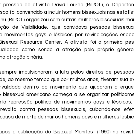
r pressão do ativista David Lourea (BiPOL), o Departa
sco foi convencido a incluir homens bissexuais nas estatís
nu (BiPOL) organizou com outras mulheres bissexuais mar
ão de Visibilidade, que convidava pessoas bissexua
e movimentos gays e lésbicos por reivindicações especí
isexual Resource Center. A ativista foi a primeira pes
xualidade como sendo a atração pelo próprio gênero
o atração binária.
s sempre impulsionaram a luta pelos direitos de pessoa
de, ao mesmo tempo que por muitos anos, tiveram sua ex
nvalidada dentro do movimento que ajudaram a erguer
bissexual americano começa a se organizar politicame
nta repressão política de movimentos gays e lésbicos. 
evolta contra pessoas bissexuais, culpando-nos efe
causa de morte de muitos homens gays e mulheres lésbic
ós a publicação do Bisexual Manifest (1990) na revista