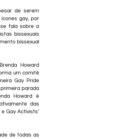
esar de serem 
ícones gay, por 
e fala sobre a 
tas bissexuais 
mento bissexual 
 Brenda Howard 
orma um comitê 
eira Gay Pride 
primeira parada 
enda Howard é 
ativamente das 
e Gay Activists’ 
dade de todas as 