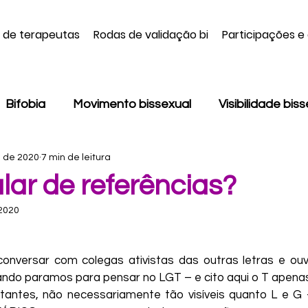
a de terapeutas
Rodas de validação bi
Participações e
Bifobia
Movimento bissexual
Visibilidade bis
. de 2020
7 min de leitura
Monodissidência
LGBT
Pansexualidade
lar de referências?
 2020
onsciência Negra
Colorismo
Machismo
Be
versar com colegas ativistas das outras letras e ouvi-
Daniela Furtado
Jamille Nunes
Juliani Dama
ando paramos para pensar no LGT – e cito aqui o T apena
rtantes, não necessariamente tão visíveis quanto L e G