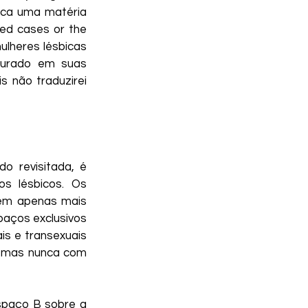
ica uma matéria 
ted cases or the 
lheres lésbicas 
turado em suas 
 não traduzirei 
 revisitada, é 
s lésbicos. Os 
em apenas mais 
paços exclusivos 
s e transexuais 
, mas nunca com 
spaço B sobre a 