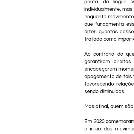
ponta da língua 
Kaique Fontes
Nanda 
individualmente, mas 
enquanto movimento 
que fundamenta esse
Wesley Torres Rodrigues
dizer, quantas pesso
tratada como import
Ao contrário do qu
Coletivo AbrAce
garantiram direito
encabeçaram momento
apagamento de tais f
favorecendo relaçõ
sendo diminuídas.
Mas afinal, quem sã
Em 2020 comemoramos
o início dos movim