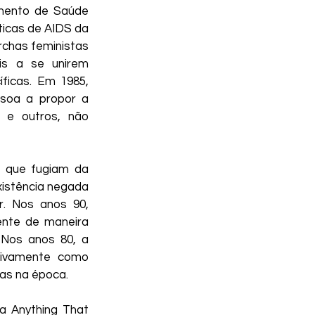
mento de Saúde 
ticas de AIDS da 
chas feministas 
is a se unirem 
ficas. Em 1985, 
soa a propor a 
 e outros, não 
s que fugiam da 
istência negada 
. Nos anos 90, 
nte de maneira 
Nos anos 80, a 
tivamente como 
as na época.
 Anything That 