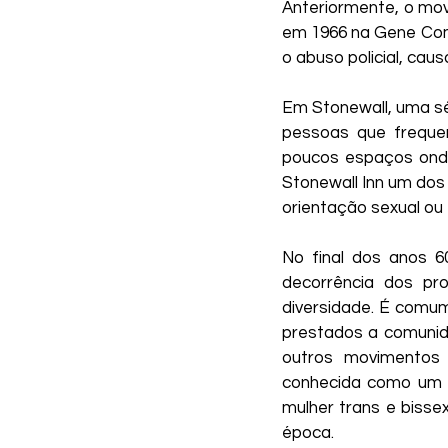
Anteriormente, o mov
em 1966 na Gene Comp
o abuso policial, cau
Em Stonewall, uma sér
pessoas que freque
poucos espaços onde
Stonewall Inn um dos
orientação sexual ou
No final dos anos 6
decorrência dos pro
diversidade. É comum
prestados a comunid
outros movimentos s
conhecida como um d
mulher trans e bisse
época.