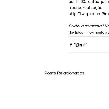
ás 11:00, então já 
Kaique Fontes
Nanda 
hipersexualizaçã
http://twitpic.com/5m
Wesley Torres Rodrigues
Curtiu a camiseta? Va
Bi-Sides
Movimento bi
Coletivo AbrAce
Posts Relacionados