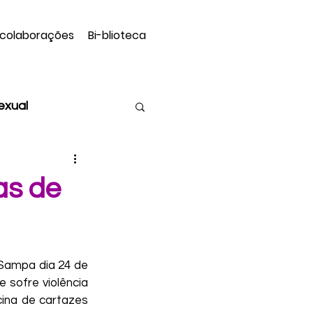
 colaborações
Bi-blioteca
sexual
Assexualidade
as de
atriz Hermans
ampa dia 24 de 
sceno
 sofre violência 
ina de cartazes 