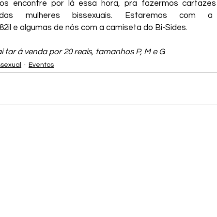
nos encontre por lá essa hora, pra fazermos cartaze
Rossi
Natasha Avital
Paulo Cesar Góis
Vi
o das mulheres bissexuais. Estaremos com a 
82il e algumas de nós com a camiseta do Bi-Sides.
Zero Miranda
Coletivo BIL
Coletivo Brasilei
i tar á venda por 20 reais, tamanhos P, M e G
ssexual
Eventos