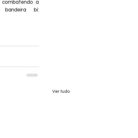
s combatendo a 
k Sphynx
bandeira bi: 
ro de Bissexuais
Ver tudo