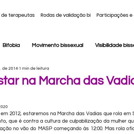
a de terapeutas
Rodas de validação bi
Participações e
Bifobia
Movimento bissexual
Visibilidade bis
. de 2014
1 min de leitura
Monodissidência
LGBT
Pansexualidade
tar na Marcha das Vadi
onsciência Negra
Colorismo
Machismo
Be
2020
em 2012, estaremos na Marcha das Vadias que rola em S
Daniela Furtado
Jamille Nunes
Juliani Dama
o, que é contra a cultura de culpabilização da mulher que
ração no vão do MASP começando ás 12:00. Mas rola ofic