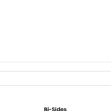
As Imagens em Mim: O
O alv
Imaginário e a Produção em
sobr
Artes Visuais
e bi
Bi-Sides