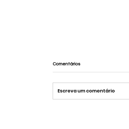
Comentários
Escreva um comentário
Entre o anarquismo e a
bissexualidade