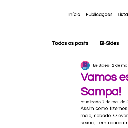
Início
Publicações
List
Todos os posts
Bi-Sides
Bi-Sides
12 de mai
Apagamento bissexual
Vamos es
Sampa!
Trans
Negritude
C
Atualizado:
7 de mai. de 
Assim como fizemos 
Kael Avila
Dani Vas
maio, sábado. O event
sexual, tem concent