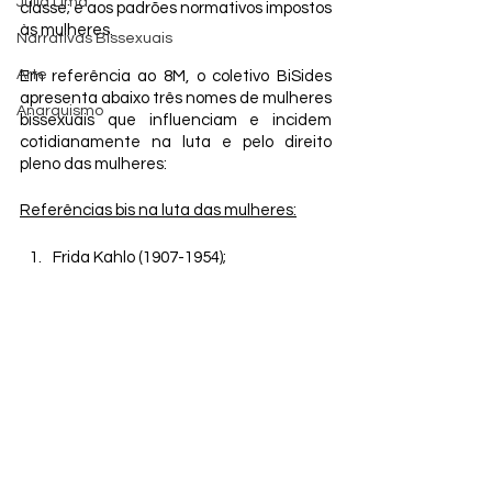
Júlia Lima
classe; e aos padrões normativos impostos 
às mulheres.
Narrativas Bissexuais
Arte
Em referência ao 8M, o coletivo BiSides 
apresenta abaixo três nomes de mulheres 
Anarquismo
bissexuais que influenciam e incidem 
cotidianamente na luta e pelo direito 
pleno das mulheres:
Referências bis na luta das mulheres:
Frida Kahlo (1907-1954);