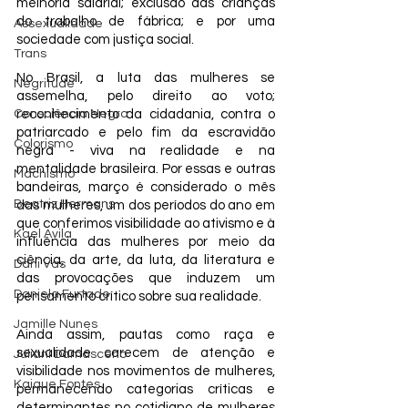
melhoria salarial; exclusão das crianças 
do trabalho de fábrica; e por uma 
Assexualidade
sociedade com justiça social. 
Trans
No Brasil, a luta das mulheres se 
Negritude
assemelha, pelo direito ao voto; 
Consciência Negra
reconhecimento da cidadania, contra o 
patriarcado e pelo fim da escravidão 
Colorismo
negra - viva na realidade e na 
mentalidade brasileira. Por essas e outras 
Machismo
bandeiras, março é considerado o mês 
Beatriz Hermans
das mulheres, um dos períodos do ano em 
que conferimos visibilidade ao ativismo e à 
Kael Avila
influência das mulheres por meio da 
ciência, da arte, da luta, da literatura e 
Dani Vas
das provocações que induzem um 
Daniela Furtado
pensamento crítico sobre sua realidade. 
Jamille Nunes
Ainda assim, pautas como raça e 
sexualidade carecem de atenção e 
Juliani Damasceno
visibilidade nos movimentos de mulheres, 
Kaique Fontes
permanecendo categorias críticas e 
determinantes no cotidiano de mulheres 