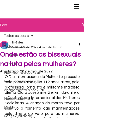
Post
Todos os posts
Bi-Sides
Todos os posts
9 de mar. de 2022
4 min de leitura
Onde estão as bissexuais
Bi-Sides
na luta pelas mulheres?
Bifobia
Atualizado:
20 de mai. de 2022
Movimento bissexual
O Dia Internacional da Mulher foi proposto 
Visibilidade bissexual
pela primeira vez, há 112 anos atrás, pela 
professora, jornalista e militante marxista 
Apagamento bissexual
alemã Clara Josephine Zetkin, durante a 
II Conferência Internacional das Mulheres 
Monodissidência
Socialistas. A criação do marco teve por 
LGBT
objetivo o fomento das manifestações 
pelo direito ao voto para as mulheres; 
Pansexualidade