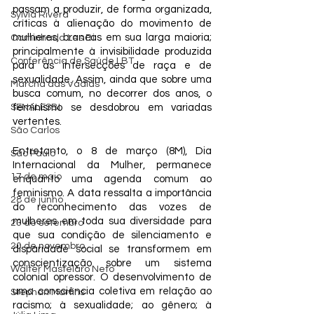
passam a produzir, de forma organizada, 
Sylvia Rivera
críticas à alienação do movimento de 
mulheres, brancas em sua larga maioria; 
Caminhada Les Bi
principalmente à invisibilidade produzida 
Conferência de Saúde LBT
para as intersecções de raça e de 
sexualidade. Assim, ainda que sobre uma 
Marcha das Vadias
busca comum, no decorrer dos anos, o 
SENALESBI
feminismo se desdobrou em variadas 
vertentes. 
São Carlos
Entretanto, o 8 de março (8M), Dia 
São Paulo
Internacional da Mulher, permanece 
17 de maio
enquanto uma agenda comum ao 
feminismo. A data ressalta a importância 
28 de junho
do reconhecimento das vozes de 
mulheres em toda sua diversidade para 
23 de setembro
que sua condição de silenciamento e 
20 de novembro
disparidade social se transformem em 
conscientização sobre um sistema 
Walter Mastelaro Neto
colonial opressor. O desenvolvimento de 
uma consciência coletiva em relação ao 
Stephan Martins
racismo; à sexualidade; ao gênero; à 