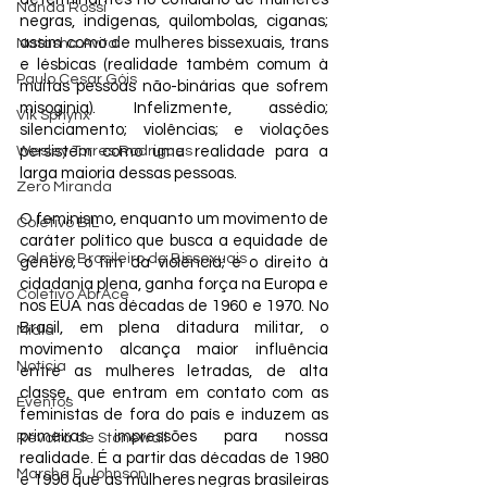
Nanda Rossi
negras, indígenas, quilombolas, ciganas; 
assim como de mulheres bissexuais, trans 
Natasha Avital
e lésbicas (realidade também comum à 
Paulo Cesar Góis
muitas pessoas não-binárias que sofrem 
misoginia). Infelizmente, assédio; 
Vik Sphynx
silenciamento; violências; e violações 
Wesley Torres Rodrigues
persistem como uma realidade para a 
larga maioria dessas pessoas.  
Zero Miranda
O feminismo, enquanto um movimento de 
Coletivo BIL
caráter político que busca a equidade de 
Coletivo Brasileiro de Bissexuais
gênero; o fim da violência; e o direito à 
cidadania plena, ganha força na Europa e 
Coletivo AbrAce
nos EUA nas décadas de 1960 e 1970. No 
Brasil, em plena ditadura militar, o 
Mídia
movimento alcança maior influência 
Notícia
entre as mulheres letradas, de alta 
classe, que entram em contato com as 
Eventos
feministas de fora do país e induzem as 
primeiras impressões para nossa 
Revolta de Stonewall
realidade. É a partir das décadas de 1980 
Marsha P. Johnson
e 1990 que as mulheres negras brasileiras 