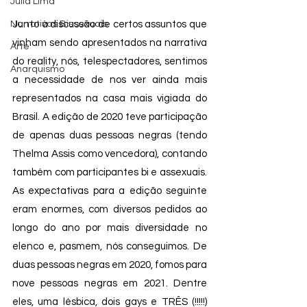
Júlia Lima
Narrativas Bissexuais
Junto à discussão de certos assuntos que 
vinham sendo apresentados na narrativa 
Arte
do reality, nós, telespectadores, sentimos 
Anarquismo
a necessidade de nos ver ainda mais 
representados na casa mais vigiada do 
Brasil. A edição de 2020 teve participação 
de apenas duas pessoas negras (tendo 
Thelma Assis como vencedora), contando 
também com participantes bi e assexuais. 
As expectativas para a edição seguinte 
eram enormes, com diversos pedidos ao 
longo do ano por mais diversidade no 
elenco e, pasmem, nós conseguimos. De 
duas pessoas negras em 2020, fomos para 
nove pessoas negras em 2021. Dentre 
eles, uma lésbica, dois gays e TRÊS (!!!!!) 