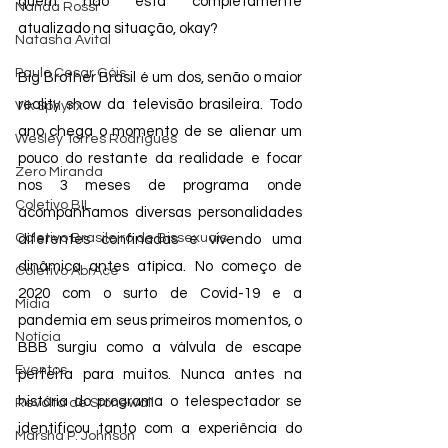
quem não está completamente 
Nanda Rossi
atualizado na situação, okay? 
Natasha Avital
Paulo Cesar Góis
Big Brother Brasil é um dos, senão o maior 
reality show da televisão brasileira. Todo 
Vik Sphynx
ano chega o momento de se alienar um 
Wesley Torres Rodrigues
pouco do restante da realidade e focar 
Zero Miranda
nos 3 meses de programa onde 
Coletivo BIL
acompanhamos diversas personalidades 
Coletivo Brasileiro de Bissexuais
diferentes confinadas e vivendo uma 
dinâmica antes atípica. No começo de 
Coletivo AbrAce
2020 com o surto de Covid-19 e a 
Mídia
pandemia em seus primeiros momentos, o 
Notícia
BBB surgiu como a válvula de escape 
Eventos
perfeita para muitos. Nunca antes na 
história do programa o telespectador se 
Revolta de Stonewall
identificou tanto com a experiência do 
Marsha P. Johnson