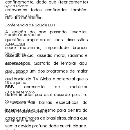
confinamento, dado que (teoricamente) 
Sylvia Rivera
estávamos todos confinados também 
Caminhada Les Bi
devido a pandemia. 
Conferência de Saúde LBT
A edição do ano passado levantou 
Marcha das Vadias
questões importantes nas discussões 
SENALESBI
sobre machismo, impunidade branca, 
São Carlos
assédio sexual, assédio moral, racismo e 
estereótipos. Gostaria de lembrar aqui 
São Paulo
que, sendo um dos programas de maior 
17 de maio
audiência da TV Globo, o potencial que o 
28 de junho
BBB apresenta de mobilizar 
23 de setembro
determinadas pautas é absurdo, pois tira 
20 de novembro
o debate de bolhas específicas da 
internet e leva o mesmo para dentro da 
Walter Mastelaro Neto
casa de milhares de brasileiros, ainda que 
Stephan Martins
sem a devida profundidade ou criticidade. 