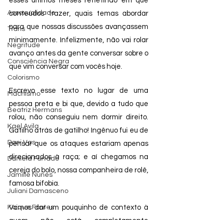
esses últimos meses refletindo em que 
Assexualidade
conteúdos trazer, quais temas abordar 
para que nossas discussões avançassem 
Trans
minimamente. Infelizmente, não vai rolar 
Negritude
avanço antes da gente conversar sobre o 
Consciência Negra
que vim conversar com vocês hoje. 
Colorismo
Escrevo esse texto no lugar de uma 
Machismo
pessoa preta e bi que, devido a tudo que 
Beatriz Hermans
rolou, não conseguiu nem dormir direito. 
Kael Avila
Gatilho atrás de gatilho! Ingênuo fui eu de 
Dani Vas
pensar que os ataques estariam apenas 
direcionados à raça; e aí chegamos na 
Daniela Furtado
cereja do bolo, nossa companheira de rolê, 
Jamille Nunes
famosa bifobia. 
Juliani Damasceno
Kaique Fontes
Vamos dar um pouquinho de contexto à 