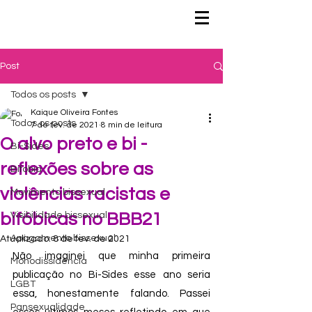
Post
Todos os posts
Kaique Oliveira Fontes
Todos os posts
7 de fev. de 2021
8 min de leitura
O alvo preto e bi -
Bi-Sides
reflexões sobre as
Bifobia
violências racistas e
Movimento bissexual
bifóbicas no BBB21
Visibilidade bissexual
Apagamento bissexual
Atualizado:
8 de fev. de 2021
Não imaginei que minha primeira 
Monodissidência
publicação no Bi-Sides esse ano seria 
LGBT
essa, honestamente falando. Passei 
Pansexualidade