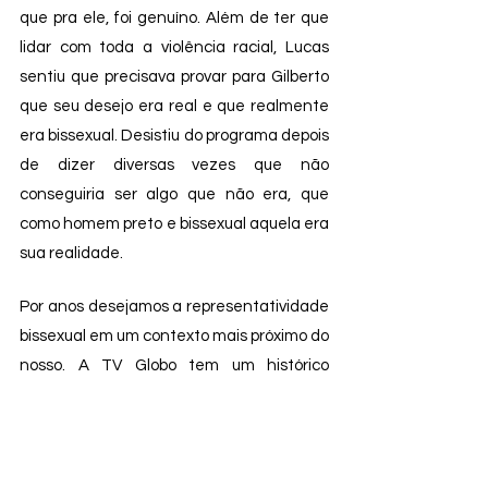
que pra ele, foi genuíno. Além de ter que 
lidar com toda a violência racial, Lucas 
sentiu que precisava provar para Gilberto 
que seu desejo era real e que realmente 
era bissexual. Desistiu do programa depois 
de dizer diversas vezes que não 
conseguiria ser algo que não era, que 
como homem preto e bissexual aquela era 
sua realidade. 
Por anos desejamos a representatividade 
bissexual em um contexto mais próximo do 
nosso. A TV Globo tem um histórico 
bastante infeliz de personagens 
televisivos que reforçam os estereótipos 
aqui citados. Quando finalmente surge a 
possibilidade de que vejam a vivência de 