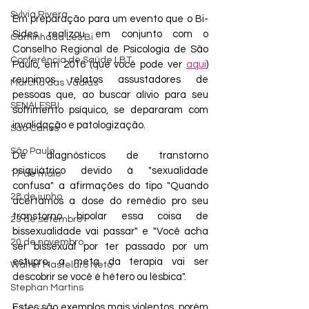
Sylvia Rivera
Em preparação para um evento que o Bi-
Sides realizou em conjunto com o 
Caminhada Les Bi
Conselho Regional de Psicologia de São 
Conferência de Saúde LBT
Paulo, em 2016 (que você pode ver 
aqui
) 
reunimos relatos assustadores de 
Marcha das Vadias
pessoas que, ao buscar alívio para seu 
SENALESBI
sofrimento psíquico, se depararam com 
invalidação e patologização.
São Carlos
São Paulo
De diagnósticos de transtorno 
psiquiátrico devido à "sexualidade 
17 de maio
confusa" a afirmações do tipo "Quando 
28 de junho
acertamos a dose do remédio pro seu 
transtorno bipolar essa coisa de 
23 de setembro
bissexualidade vai passar" e "Você acha 
20 de novembro
ser bissexual por ter passado por um 
estupro, a meta da terapia vai ser 
Walter Mastelaro Neto
descobrir se você é hétero ou lésbica".
Stephan Martins
Estes são exemplos mais violentos, porém 