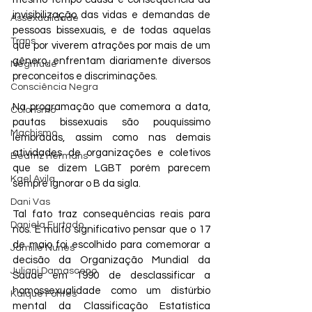
invisibilização das vidas e demandas de 
Assexualidade
pessoas bissexuais, e de todas aquelas 
Trans
que por viverem atrações por mais de um 
gênero, enfrentam diariamente diversos 
Negritude
preconceitos e discriminações.
Consciência Negra
Na programação que comemora a data, 
Colorismo
pautas bissexuais são pouquíssimo 
Machismo
lembradas, assim como nas demais 
atividades de organizações e coletivos 
Beatriz Hermans
que se dizem LGBT porém parecem 
Kael Avila
sempre ignorar o B da sigla.
Dani Vas
Tal fato traz consequências reais para 
Daniela Furtado
nós. É muito significativo pensar que o 17 
de maio foi escolhido para comemorar a 
Jamille Nunes
decisão da Organização Mundial da 
Juliani Damasceno
Saúde em 1990 de desclassificar a 
homossexualidade como um distúrbio 
Kaique Fontes
mental da Classificação Estatística 