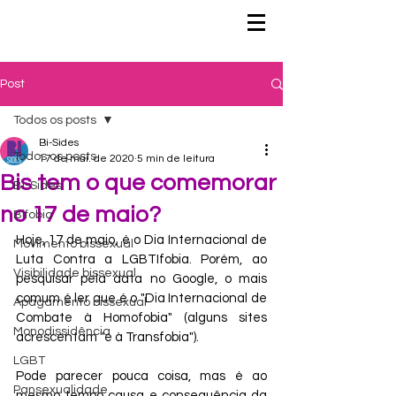
Post
Todos os posts
Bi-Sides
Todos os posts
17 de mai. de 2020
5 min de leitura
Bis tem o que comemorar
Bi-Sides
no 17 de maio?
Bifobia
Hoje, 17 de maio, é o Dia Internacional de 
Movimento bissexual
Luta Contra a LGBTIfobia. Porém, ao 
Visibilidade bissexual
pesquisar pela data no Google, o mais 
comum é ler que é o "Dia Internacional de 
Apagamento bissexual
Combate à Homofobia" (alguns sites 
Monodissidência
acrescentam "e à Transfobia").
LGBT
Pode parecer pouca coisa, mas é ao 
Pansexualidade
mesmo tempo causa e consequência da 