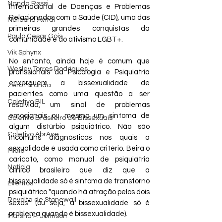
Nanda Rossi
Internacional de Doenças e Problemas 
Relacionados com a Saúde (CID), uma das 
Natasha Avital
primeiras grandes conquistas da 
Paulo Cesar Góis
comunidade e do ativismo LGBT+.
Vik Sphynx
No entanto, ainda hoje é comum que 
Wesley Torres Rodrigues
profissionais da Psicologia e Psiquiatria 
enxerguem a bissexualidade de 
Zero Miranda
pacientes como uma questão a ser 
Coletivo BIL
resolvida, um sinal de problemas 
emocionais ou mesmo um sintoma de 
Coletivo Brasileiro de Bissexuais
algum distúrbio psiquiátrico. Não são 
Coletivo AbrAce
incomuns diagnósticos nos quais a 
sexualidade é usada como critério. Beira o 
Mídia
caricato, como manual de psiquiatria 
Notícia
clínico brasileiro que diz que a 
bissexualidade só é sintoma de transtorno 
Eventos
psiquiátrico "quando há atração pelos dois 
Revolta de Stonewall
sexos" (ou seja, a bissexualidade só é 
problema quando é bissexualidade).
Marsha P. Johnson