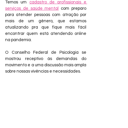
Temos um 
cadastro de profissionais e 
serviços de saúde mental
 com preparo 
para atender pessoas com atração por 
mais de um gênero, que estamos 
atualizando pra que fique mais fácil 
encontrar quem está atendendo online 
na pandemia.
O Conselho Federal de Psicologia se 
mostrou receptivo às demandas do 
movimento e a uma discussão mais ampla 
sobre nossas vivências e necessidades.
Vimos ativistas bi organizando Grupo de 
Trabalho Bissexual e ocupando o 
microfone na Caminhada Lésbica e 
Bissexual de São Paulo, semanas e meses 
da visibilidade bi em vários lugares do país, 
seminários sendo organizados, ativistas 
do Bi-Sides e de outros coletivos falando 
em faculdades, ocupações, reportagens, 