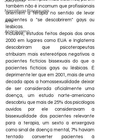
Júlia Lima
também não é incomum que profissionais 
Narrativas Bissexuais
orientem a terapia no sentido de levar 
pacientes a "se descobrirem" gays ou 
Arte
lésbicas.
Anarquismo
Inclusive, estudos feitos depois dos anos 
2000 em lugares como EUA e Inglaterra 
descobriram que psicoterapeutas 
atribuíam mais estereótipos negativos a 
pacientes fictícios bissexuais do que a 
pacientes fictícios gays ou lésbicas. É 
deprimente ler que em 2001, mais de uma 
década após a homossexualidade deixar 
de ser considerada oficialmente uma 
doença, um estudo norte-americano 
descobriu que mais de 25% dos psicólogos 
ouvidos por ele consideravam a 
bissexualidade dos pacientes relevante 
para a terapia, um sexto a enxergava 
como sinal de doença mental, 7% haviam 
tentado converter pacientes à 