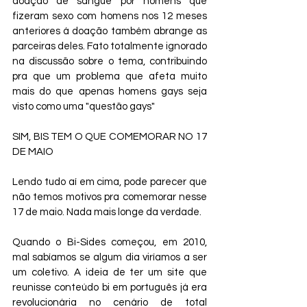
doação de sangue por homens que 
fizeram sexo com homens nos 12 meses 
anteriores á doação também abrange as 
parceiras deles. Fato totalmente ignorado 
na discussão sobre o tema, contribuindo 
pra que um problema que afeta muito 
mais do que apenas homens gays seja 
visto como uma "questão gays"
SIM, BIS TEM O QUE COMEMORAR NO 17 
DE MAIO
Lendo tudo aí em cima, pode parecer que 
não temos motivos pra comemorar nesse 
17 de maio. Nada mais longe da verdade.
Quando o Bi-Sides começou, em 2010, 
mal sabíamos se algum dia viríamos a ser 
um coletivo. A ideia de ter um site que 
reunisse conteúdo bi em português já era 
revolucionária no cenário de total 