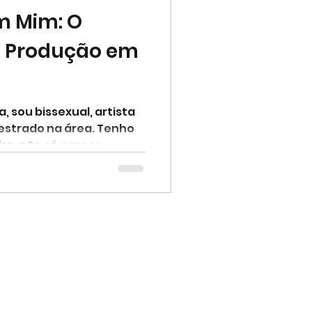
m Mim: O
atriz Hermans
a Produção em
sceno
 sou bissexual, artista
estrado na área. Tenho
k Sphynx
a, não só por ser...
ro de Bissexuais