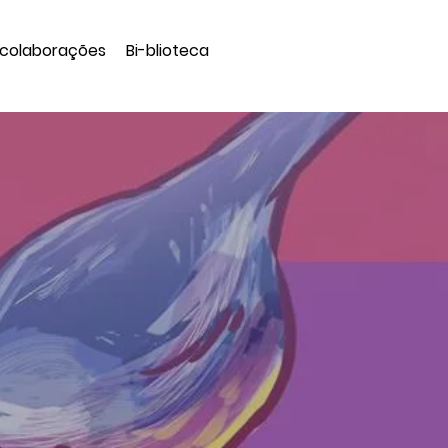
 colaborações
Bi-blioteca
s