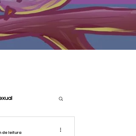
sexual
Assexualidade
n de leitura