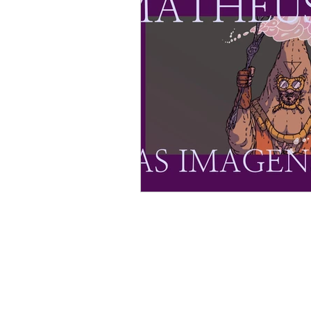
Trans
Negritude
C
Kael Avila
Dani Vas
Kaique Fontes
Nanda 
Wesley Torres Rodrigues
Coletivo AbrAce