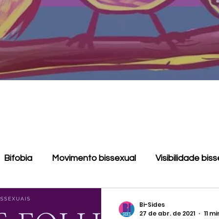
Bifobia
Movimento bissexual
Visibilidade bis
Monodissidência
LGBT
Pansexualidade
Bi-Sides
27 de abr. de 2021
11 mi