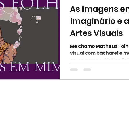
As Imagens e
onsciência Negra
Colorismo
Machismo
Be
Imaginário e 
Artes Visuais
Daniela Furtado
Jamille Nunes
Juliani Dama
Me chamo Matheus Folha,
visual com bacharel e m
Rossi
Natasha Avital
Paulo Cesar Góis
Vi
como nome artístico Folh
Zero Miranda
Coletivo BIL
Coletivo Brasilei