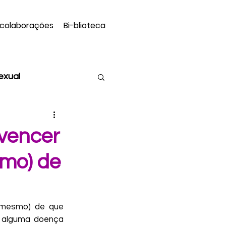
 colaborações
Bi-blioteca
sexual
Assexualidade
nvencer
smo) de
atriz Hermans
sceno
 mesmo) de que 
 alguma doença 