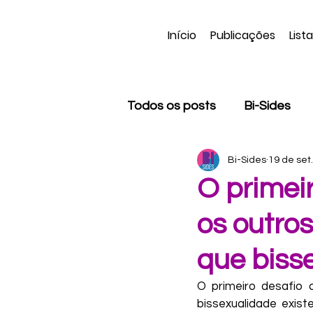
Início
Publicações
List
Todos os posts
Bi-Sides
Bi-Sides
19 de set
Apagamento bissexual
O primei
os outros
Trans
Negritude
C
que biss
Kael Avila
Dani Vas
O primeiro desafio 
bissexualidade exis