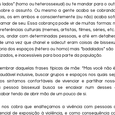
 lados” (homo ou heterossexual) ou te mandar para o out
obre o assunto. Ou mesmo a gente acaba se cobrando 
is, os em ambos e conscientemente (ou não) acaba sofr
amar de seu. Essa cobrança pode vir de muitas formas: n
s referências culturais (memes, artistas, filmes, séries, etc
s, andar com determinadas pessoas, e até em detalhes
 de uma vez que chanel e sidecut eram coisas de bissexu
oria dos espaços (hétero ou homo) mais “badalados” são 
itizados, e inacessíveis para boa parte da população.
embrar daquelas frases típicas de mãe: “Mas você não é
audável inclusive, buscar grupos e espaços nos quais seja
os sintamos confortáveis de vivenciar e partilhar nossa
pessoa bissexual busca se encaixar num desses 
cabar tendo de abrir mão de um pouco de si.
nos cobra que enalteçamos a vivência com pessoas 
ncial de exposição à violência, e como consequência co