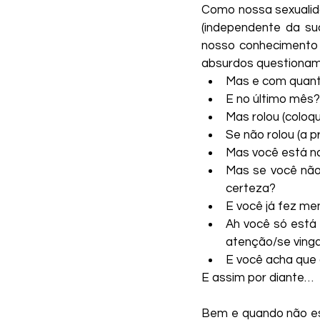
Como nossa sexualidad
(independente da su
nosso conhecimento 
absurdos questionam
Mas e com quant
E no último mês?
Mas rolou (coloq
Se não rolou (a 
Mas você está n
Mas se você não
certeza?
E você já fez m
Ah você só está 
atenção/se vinga
E você acha que 
E assim por diante…
Bem e quando não es