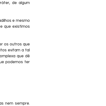
áter, de algum 
k Sphynx
adilhos e mesmo 
ro de Bissexuais
 que existimos 
r os outros que 
tos evitam a tal 
complexa que dê 
que podemos ter 
as nem sempre. 