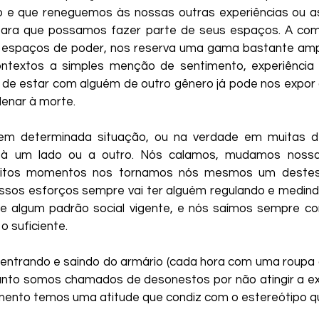
o e que reneguemos às nossas outras experiências ou a
ara que possamos fazer parte de seus espaços. A comu
 espaços de poder, nos reserva uma gama bastante ampla
ntextos a simples menção de sentimento, experiência
e de estar com alguém de outro gênero já pode nos expor 
enar à morte.
em determinada situação, ou na verdade em muitas d
à um lado ou a outro. Nós calamos, mudamos nossa
itos momentos nos tornamos nós mesmos um destes r
sos esforços sempre vai ter alguém regulando e medindo
e algum padrão social vigente, e nós saímos sempre co
 suficiente.
entrando e saindo do armário (cada hora com uma roupa di
anto somos chamados de desonestos por não atingir a exp
ento temos uma atitude que condiz com o estereótipo q