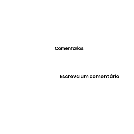
Comentários
Escreva um comentário
As Imagens em Mim: O
Imaginário e a Produção em
Artes Visuais