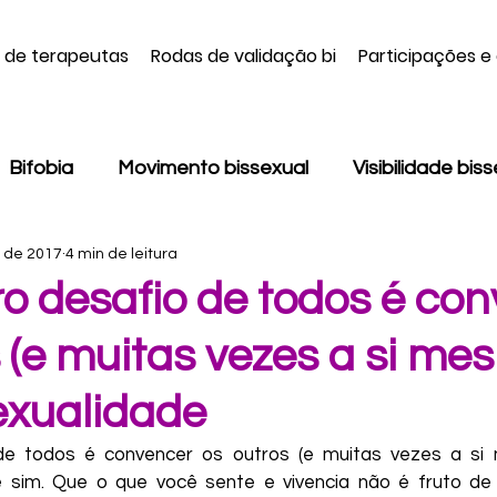
a de terapeutas
Rodas de validação bi
Participações e
Bifobia
Movimento bissexual
Visibilidade bis
. de 2017
4 min de leitura
Monodissidência
LGBT
Pansexualidade
ro desafio de todos é co
 (e muitas vezes a si me
onsciência Negra
Colorismo
Machismo
Be
exualidade
Daniela Furtado
Jamille Nunes
Juliani Dama
de todos é convencer os outros (e muitas vezes a si
te sim. Que o que você sente e vivencia não é fruto de