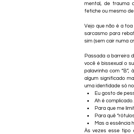
mental, de trauma d
Kaique Fontes
Nanda 
fetiche ou mesmo de s
Vejo que não é a toa
Wesley Torres Rodrigues
sarcasmo para rebat
sim (sem cair numa cr
Coletivo AbrAce
Passada a barreira 
você é bissexual o su
palavrinha com “B”, 
algum significado ma
uma identidade só no
Eu gosto de pess
Ah é complicado
Para que me limi
Para quê “rótulo
Mas a essência 
Às vezes esse tipo 