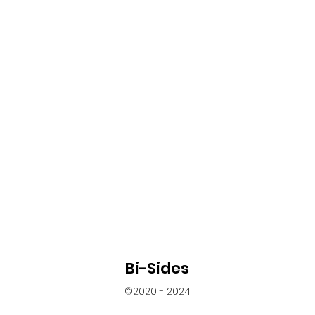
Sete
O alvo preto e bi - reflexões
sobre as violências racistas
e bifóbicas no BBB21
Bi-Sides
©2020 - 2024