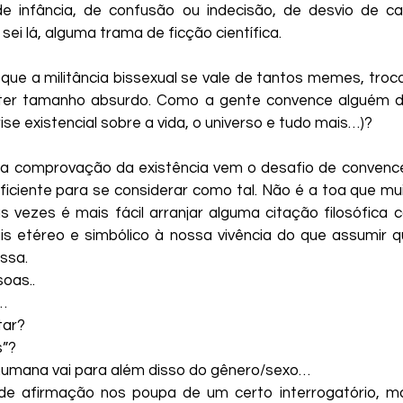
e infância, de confusão ou indecisão, de desvio de car
Rossi
Natasha Avital
Paulo Cesar Góis
Vi
ei lá, alguma trama de ficção científica.
 que a militância bissexual se vale de tantos memes, troc
Zero Miranda
Coletivo BIL
Coletivo Brasilei
er tamanho absurdo. Como a gente convence alguém de
ise existencial sobre a vida, o universo e tudo mais…)?
da comprovação da existência vem o desafio de convence
ficiente para se considerar como tal. Não é a toa que mui
às vezes é mais fácil arranjar alguma citação filosófica 
is etéreo e simbólico à nossa vivência do que assumir 
ssa.
oas..
…
tar?
s”?
humana vai para além disso do gênero/sexo…
de afirmação nos poupa de um certo interrogatório, m