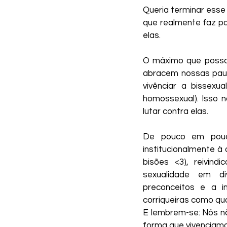
Queria terminar esse
que realmente faz pa
elas.
O máximo que posso 
abracem nossas paut
vivênciar a bissexu
homossexual). Isso n
lutar contra elas.
De pouco em pouco
institucionalmente à 
bisões <3), reivin
sexualidade em di
preconceitos e a i
corriqueiras como qu
E lembrem-se: Nós n
forma que vivenciamo