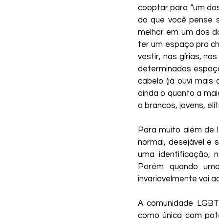
cooptar para “um dos
do que você pense s
melhor em um dos do
ter um espaço pra ch
vestir, nas gírias, na
determinados espaço
cabelo (já ouvi mais
ainda o quanto a mai
a brancos, jovens, el
Para muito além de l
normal, desejável e s
uma identificação, n
Porém quando uma 
invariavelmente vai a
A comunidade LGBT 
como única com pote