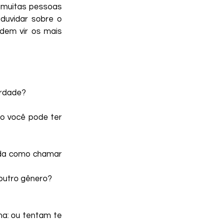
a muitas pessoas 
duvidar sobre o 
em vir os mais 
erdade?
 você pode ter 
rda como chamar 
 outro gênero?
a: ou tentam te 