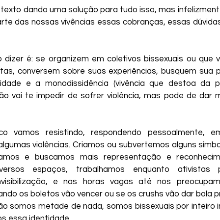
 texto dando uma solução para tudo isso, mas infelizmente
rte das nossas vivências essas cobranças, essas dúvidas 
dizer é: se organizem em coletivos bissexuais ou que v
as, conversem sobre suas experiências, busquem sua pr
alidade e a monodissidência (vivência que destoa da pr
ão vai te impedir de sofrer violência, mas pode de dar 
 vamos resistindo, respondendo pessoalmente, e
algumas violências. Criamos ou subvertemos alguns símbol
dicamos e buscamos mais representação e reconhecim
versos espaços, trabalhamos enquanto ativistas 
nvisibilização, e nas horas vagas até nos preocupa
ando os boletos vão vencer ou se os crushs vão dar bola p
ão somos metade de nada, somos bissexuais por inteiro 
s essa identidade.