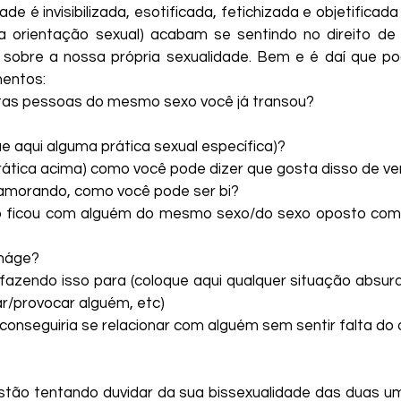
e é invisibilizada, esotificada, fetichizada e objetificad
a orientação sexual) acabam se sentindo no direito de 
sobre a nossa própria sexualidade. Bem e é daí que pod
entos:
as pessoas do mesmo sexo você já transou?
ue aqui alguma prática sexual específica)?
prática acima) como você pode dizer que gosta disso de v
amorando, como você pode ser bi?
 ficou com alguém do mesmo sexo/do sexo oposto como
enáge?
fazendo isso para (coloque aqui qualquer situação absu
r/provocar alguém, etc)
conseguiria se relacionar com alguém sem sentir falta do
tão tentando duvidar da sua bissexualidade das duas um