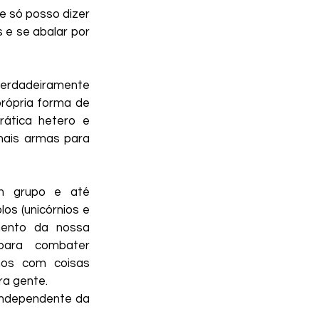
 só posso dizer 
e se abalar por 
erdadeiramente 
ópria forma de 
ática hetero e 
mais armas para 
m grupo e até 
os (unicórnios e 
ento da nossa 
para combater 
mos com coisas 
ra gente.
independente da 