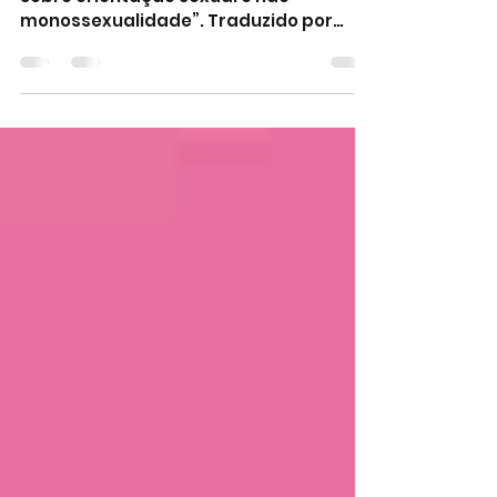
redor do mundo
“Nós sentimos essa raiva e ignorância
sobre orientação sexual e não-
monossexualidade”. Traduzido por
Paulo Cesar Góis.