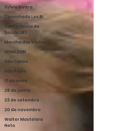
Sylvia Rivera
Caminhada Les Bi
Conferência de
Saúde LBT
Marcha das Vadias
SENALESBI
São Carlos
São Paulo
17 de maio
28 de junho
23 de setembro
20 de novembro
Walter Mastelaro
Neto