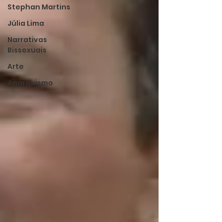
Stephan Martins
Júlia Lima
Narrativas
Bissexuais
Arte
Anarquismo