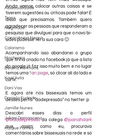
Ainda vamos colocar outras coisas e se 
Assexualidade
tiverem sugestões ou críticas pode falar! É 
Trans
disso que precisamos. Também quero 
agradecer as pessoas que responderam a 
Negritude
pesquisa que divulguei para que o novo bi-
Consciência Negra
sides pudesse ter a sua cara 🙂
Colorismo
Acompanhando isso abandonei o grupo 
Machismo
que tinha criado no facebook já que a lista 
do google já faz isso muito bem e no lugar 
Beatriz Hermans
temos uma 
fan page
, só clicar alí do lado e 
Kael Avila
curtir.
Dani Vas
E agora até nós bissexuais temos um 
Daniela Furtado
desses perfis “dadepressão” no twitter :p
Jamille Nunes
Descobri esses dias o perfil 
Juliani Damasceno
@bidadepressao
 da colega 
@joanahdark
que, assim como eu, procurava 
Kaique Fontes
comentários sobre bissexuais na rede e só 