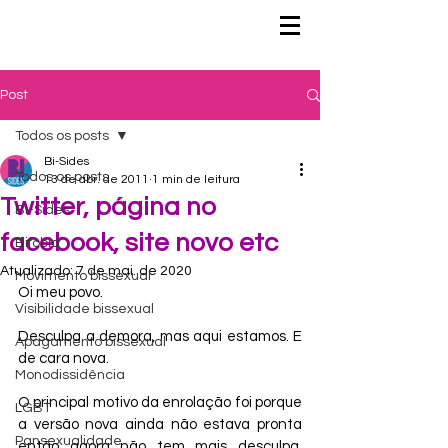
Post
Todos os posts
Bi-Sides
Todos os posts
13 de abr. de 2011
1 min de leitura
Twitter, página no
Bi-Sides
facebook, site novo etc
Bifobia
Atualizado:
7 de mai. de 2020
Movimento bissexual
Oi meu povo.
Visibilidade bissexual
Desculpa a demora, mas aqui estamos. E 
Apagamento bissexual
de cara nova.
Monodissidência
O principal motivo da enrolação foi porque 
LGBT
a versão nova ainda não estava pronta 
Pansexualidade
então agora não tem mais desculpa. 