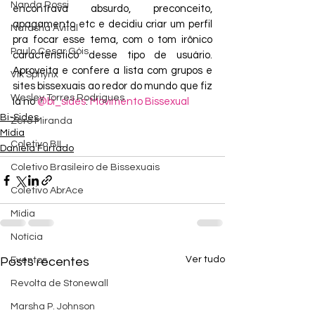
Nanda Rossi
encontrava absurdo, preconceito, 
apagamento etc e decidiu criar um perfil 
Natasha Avital
pra focar esse tema, com o tom irônico 
Paulo Cesar Góis
característico desse tipo de usuário. 
Aproveita e confere a lista com grupos e 
Vik Sphynx
sites bissexuais ao redor do mundo que fiz 
Wesley Torres Rodrigues
lá no 
@bi_sides
: 
Movimento Bissexual
Bi-Sides
Zero Miranda
Mídia
Coletivo BIL
Daniela Furtado
Coletivo Brasileiro de Bissexuais
Coletivo AbrAce
Mídia
Notícia
Ver tudo
Posts recentes
Eventos
Revolta de Stonewall
Marsha P. Johnson