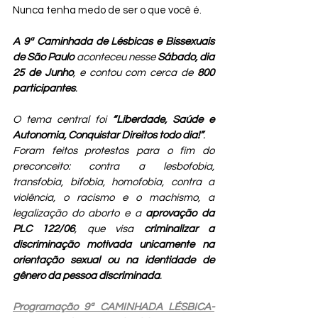
Nunca tenha medo de ser o que você é.
A 9ª Caminhada de Lésbicas e Bissexuais 
de São Paulo
 aconteceu nesse 
Sábado, dia 
25 de Junho
, e contou com cerca de 
800 
participantes
.
O tema central foi 
“Liberdade, Saúde e 
Autonomia, Conquistar Direitos todo dia!”
.
Foram feitos protestos para o fim do 
preconceito: contra a lesbofobia, 
transfobia, bifobia, homofobia, contra a 
violência, o racismo e o machismo, a 
legalização do aborto e a 
aprovação da 
PLC 122/06
, que visa 
criminalizar a 
discriminação motivada unicamente na 
orientação sexual ou na identidade de 
gênero da pessoa discriminada
.
Programação 9ª CAMINHADA LÉSBICA-