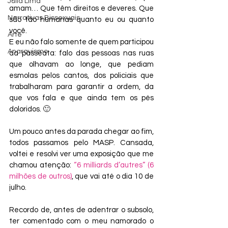
Júlia Lima
amam… Que têm direitos e deveres. Que 
Narrativas Bissexuais
são tão humanas quanto eu ou quanto 
você.
Arte
E eu não falo somente de quem participou 
Anarquismo
da passeata: falo das pessoas nas ruas 
que olhavam ao longe, que pediam 
esmolas pelos cantos, dos policiais que 
trabalharam para garantir a ordem, da 
que vos fala e que ainda tem os pés 
doloridos. 🙂
Um pouco antes da parada chegar ao fim, 
todos passamos pelo MASP. Cansada, 
voltei e resolvi ver uma exposição que me 
chamou atenção: 
“6 milliards d’autres” (6 
milhões de outros)
, que vai até o dia 10 de 
julho.
Recordo de, antes de adentrar o subsolo, 
ter comentado com o meu namorado o 