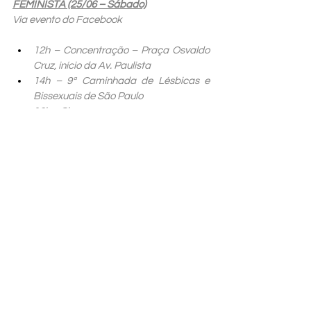
FEMINISTA (25/06 – Sábado)
Via evento do Facebook
12h – Concentração – Praça Osvaldo 
Cruz, início da Av. Paulista
14h – 9ª Caminhada de Lésbicas e 
Bissexuais de São Paulo
16h – Shows
Nas picaps
Ale Marcely (Residente da Festa Valentina)
Abertura – 16h – 
Hip Hop Mulher
17h – 
Dona Selma
 (A Banda Coletivo 
Radiola em uma formação especial)
18h – 
Suellen Luz
Links para saber mais:
Caminhada de Lésbicas e Bissexuais 
de SP está na 9ª edição
Evento pede aprovação de projeto de 
lei que criminaliza homofobia