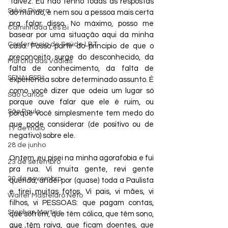
Talvez. Eu não tenho todas as respostas 
Sylvia Rivera
do mundo, e nem sou a pessoa mais certa 
pra falar disso. No máximo, posso me 
Caminhada Les Bi
basear por uma situação aqui da minha 
Conferência de Saúde LBT
casa. Posso partir do principio de que o 
preconceito surge do desconhecido, da 
Marcha das Vadias
falta de conhecimento, da falta de 
SENALESBI
experiência sobre determinado assunto. É 
como você dizer que odeia um lugar só 
São Carlos
porque ouve falar que ele é ruim, ou 
São Paulo
porque você simplesmente tem medo do 
que pode considerar (de positivo ou de 
17 de maio
negativo) sobre ele.
28 de junho
Ontem, eu pisei na minha agorafobia e fui 
23 de setembro
pra rua. Vi muita gente, revi gente 
20 de novembro
querida, andei por (quase) toda a Paulista 
e tirei muitas fotos. Vi pais, vi mães, vi 
Walter Mastelaro Neto
filhos, vi PESSOAS: que pagam contas, 
Stephan Martins
que sofrem, que têm cólica, que têm sono, 
que têm raiva, que ficam doentes, que 