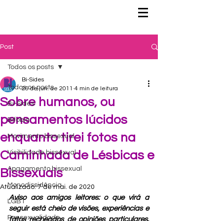
Post
Todos os posts
Bi-Sides
Todos os posts
26 de jun. de 2011
4 min de leitura
Sobre humanos, ou
Bi-Sides
pensamentos lúcidos
Bifobia
enquanto tirei fotos na
Movimento bissexual
Caminhada de Lésbicas e
Visibilidade bissexual
Apagamento bissexual
Bissexuais
Monodissidência
Atualizado:
7 de mai. de 2020
Aviso aos amigos leitores: o que virá a 
LGBT
seguir está cheio de visões, experiências e 
Pansexualidade
fatos recheados de opiniões particulares. 