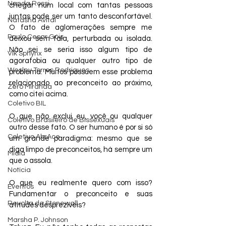
Nanda Rossi
chegar num local com tantas pessoas 
juntas pode ser um tanto desconfortável. 
Natasha Avital
O fato de aglomerações sempre me 
Paulo Cesar Góis
deixou sem fala, perturbada ou isolada. 
Não sei se seria isso algum tipo de 
Vik Sphynx
agorafobia ou qualquer outro tipo de 
Wesley Torres Rodrigues
problema. Muitos possuem esse problema 
relacionado ao preconceito ao próximo, 
Zero Miranda
como citei acima.
Coletivo BIL
O que não exclui eu, você ou qualquer 
Coletivo Brasileiro de Bissexuais
outro desse fato. O ser humano é por si só 
Coletivo AbrAce
um grande paradigma: mesmo que se 
diga limpo de preconceitos, há sempre um 
Mídia
que o assola.
Notícia
O que eu realmente quero com isso? 
Eventos
Fundamentar o preconceito e suas 
Revolta de Stonewall
atitudes desprezíveis?
Marsha P. Johnson