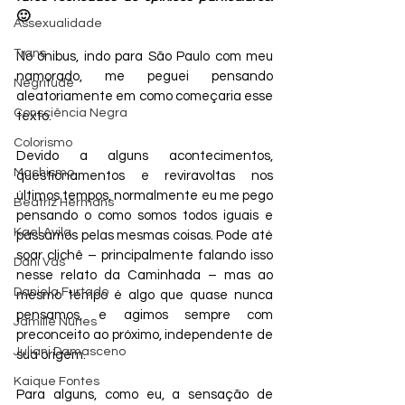
🙂
Assexualidade
Trans
No ônibus, indo para São Paulo com meu 
namorado, me peguei pensando 
Negritude
aleatoriamente em como começaria esse 
Consciência Negra
texto.
Colorismo
Devido a alguns acontecimentos, 
Machismo
questionamentos e reviravoltas nos 
últimos tempos, normalmente eu me pego 
Beatriz Hermans
pensando o como somos todos iguais e 
Kael Avila
passamos pelas mesmas coisas. Pode até 
soar clichê – principalmente falando isso 
Dani Vas
nesse relato da Caminhada – mas ao 
Daniela Furtado
mesmo tempo é algo que quase nunca 
pensamos, e agimos sempre com 
Jamille Nunes
preconceito ao próximo, independente de 
Juliani Damasceno
sua origem.
Kaique Fontes
Para alguns, como eu, a sensação de 