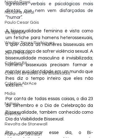
Nanda Rossi
agressões verbais e psicológicas mais 
diretas, que nem vem disfarçadas de 
Natasha Avital
“humor”.
Paulo Cesar Góis
A bissexualidade feminina é vista como 
Vik Sphynx
um fetiche para homens heterossexuais, 
Wesley Torres Rodrigues
o que coloca as mulheres bissexuais em 
um maior risco de sofrer violência sexual. A 
Zero Miranda
bissexualidade masculina é invisibilizada; 
Coletivo BIL
homens bissexuais precisam formar e 
manter sua identidade em um mundo que 
Coletivo Brasileiro de Bissexuais
lhes diz o tempo inteiro que eles não 
Coletivo AbrAce
existem.
Mídia
Por conta de todas essas coisas, o dia 23 
Notícia
de Setembro é o Dia de Celebração da 
Bissexualidade, também conhecido como 
Eventos
Dia da Visibilidade Bissexual.
Revolta de Stonewall
Pra comemorar esse dia, o Bi-
Marsha P. Johnson