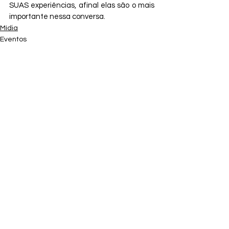
SUAS experiências, afinal elas são o mais 
importante nessa conversa.
Mídia
Eventos
Daniela Furtado
Ver tudo
Posts recentes