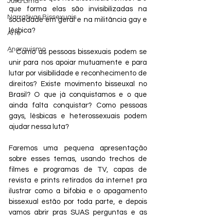
Júlia Lima
que forma elas são invisibilizadas na 
Narrativas Bissexuais
sociedade em geral e na militãncia gay e 
lésbica?
Arte
Anarquismo
– Como as pessoas bissexuais podem se 
unir para nos apoiar mutuamente e para 
lutar por visibilidade e reconhecimento de 
direitos? Existe movimento bisseuxal no 
Brasil? O que já conquistamos e o que 
ainda falta conquistar? Como pessoas 
gays, lésbicas e heterossexuais podem 
ajudar nessa luta?
Faremos uma pequena apresentação 
sobre esses temas, usando trechos de 
filmes e programas de TV, capas de 
revista e prints retirados da internet pra 
ilustrar como a bifobia e o apagamento 
bissexual estão por toda parte, e depois 
vamos abrir pras SUAS perguntas e as 