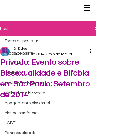
Post
Todos os posts
Bi-Sides
Todos os posts
11 de set. de 2014
2 min de leitura
Privado: Evento sobre
Bi-Sides
Bissexualidade e Bifobia
Bifobia
em São Paulo: Setembro
Movimento bissexual
de 2014
Visibilidade bissexual
Apagamento bissexual
Monodissidência
LGBT
Pansexualidade