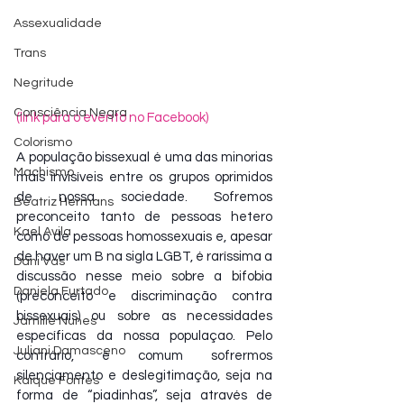
Assexualidade
Trans
Negritude
Consciência Negra
(link para o evento no Facebook)
Colorismo
A população bissexual é uma das minorias 
Machismo
mais invisíveis entre os grupos oprimidos 
de nossa sociedade. Sofremos 
Beatriz Hermans
preconceito tanto de pessoas hetero 
Kael Avila
como de pessoas homossexuais e, apesar 
de haver um B na sigla LGBT, é raríssima a 
Dani Vas
discussão nesse meio sobre a bifobia 
Daniela Furtado
(preconceito e discriminação contra 
bissexuais) ou sobre as necessidades 
Jamille Nunes
específicas da nossa populaçao. Pelo 
Juliani Damasceno
contrário, é comum sofrermos 
silenciamento e deslegitimação, seja na 
Kaique Fontes
forma de “piadinhas”, seja através de 