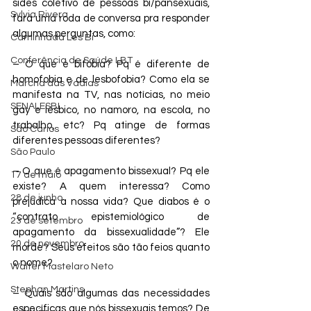
sides coletivo de pessoas bi/pansexuais, 
Sylvia Rivera
fará uma roda de conversa pra responder 
algumas perguntas, como:
Caminhada Les Bi
Conferência de Saúde LBT
– O que é bifobia? Pq é diferente de 
homofobia e de lesbofobia? Como ela se 
Marcha das Vadias
manifesta na TV, nas notícias, no meio 
SENALESBI
gay e lésbico, no namoro, na escola, no 
trabalho, etc? Pq atinge de formas 
São Carlos
diferentes pessoas diferentes?
São Paulo
– O que é apagamento bissexual? Pq ele 
17 de maio
existe? A quem interessa? Como 
28 de junho
prejudica a nossa vida? Que diabos é o 
“contrato epistemiológico de 
23 de setembro
apagamento da bissexualidade”? Ele 
20 de novembro
morde? Seus efeitos são tão feios quanto 
o nome?
Walter Mastelaro Neto
Stephan Martins
– Quais são algumas das necessidades 
específicas que nós bissexuais temos? De 